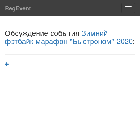
RegEvent
Toggl
naviga
Обсуждение события
Зимний
фэтбайк марафон "Быстроном" 2020
: